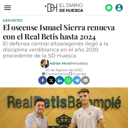
DEPORTES
ACTUALIDAD
El oscense Ismael Sierra renueva
ECONOMÍA
con el Real Betis hasta 2024
TECNOLOGÍA
El defensa central altoaragonés llegó a la
disciplina verdiblanca en el año 2020
TURISMO
procedente de la SD Huesca
Adrián Mora
Periodista
AGROALIMENTACIÓN
20 de Agosto de 2022
Comentarios
Guardar
DEPORTES
CULTURA
SOCIEDAD
OPINIÓN
GALERÍAS