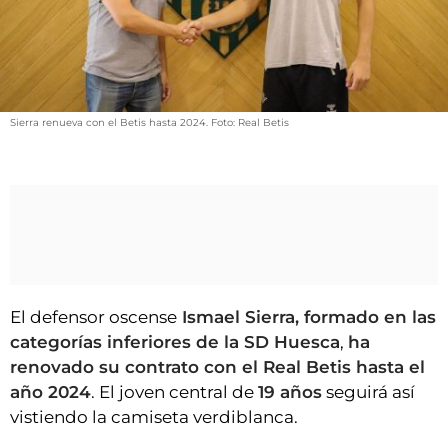
VÍDEOS
CONTACTAR
FIESTAS EN EL ALTO ARAGÓN
FIESTAS DE SAN LORENZO
Sierra renueva con el Betis hasta 2024. Foto: Real Betis
AGENDA
CARTELERA
FARMACIAS
HORÓSCOPO
ESQUELAS
El defensor oscense
Ismael Sierra, formado en las
categorías inferiores de la SD Huesca
,
ha
CLUB DEL AMIGO MILITANTE
renovado su contrato con el Real Betis hasta el
año 2024
. El joven central de
19 años
seguirá así
INICIAR SESIÓN
vistiendo la camiseta verdiblanca.