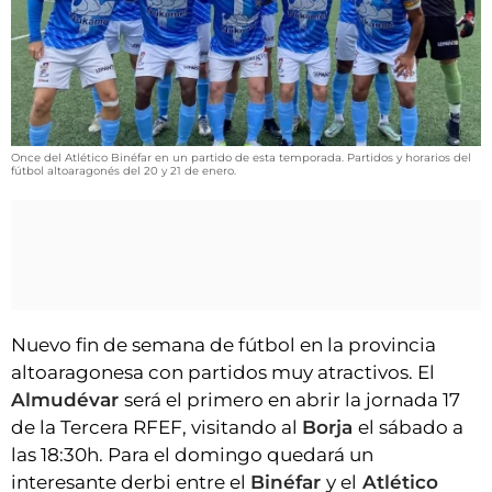
VÍDEOS
CONTACTAR
FIESTAS EN EL ALTO ARAGÓN
FIESTAS DE SAN LORENZO
Once del Atlético Binéfar en un partido de esta temporada. Partidos y horarios del
AGENDA
fútbol altoaragonés del 20 y 21 de enero.
CARTELERA
FARMACIAS
HORÓSCOPO
ESQUELAS
Nuevo fin de semana de fútbol en la provincia
altoaragonesa con partidos muy atractivos. El
CLUB DEL AMIGO MILITANTE
Almudévar
será el primero en abrir la jornada 17
de la Tercera RFEF, visitando al
Borja
el sábado a
INICIAR SESIÓN
las 18:30h. Para el domingo quedará un
interesante derbi entre el
Binéfar
y el
Atlético