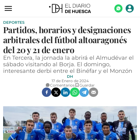
DEPORTES
ACTUALIDAD
Partidos, horarios y designaciones
ECONOMÍA
arbitrales del fútbol altoaragonés
TECNOLOGÍA
del 20 y 21 de enero
En Tercera, la jornada la abrirá el Almudévar el
TURISMO
sábado visitando al Borja. El domingo,
interesante derbi entre el Binéfar y el Monzón
AGROALIMENTACIÓN
DH
17 de Enero de 2024
DEPORTES
Comentarios
Guardar
CULTURA
SOCIEDAD
OPINIÓN
GALERÍAS