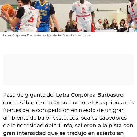
VÍDEOS
CONTACTAR
FIESTAS EN EL ALTO ARAGÓN
FIESTAS DE SAN LORENZO
Letra Corpórea Barbastro vs Igualada. Foto: Raquel Latre
AGENDA
CARTELERA
FARMACIAS
HORÓSCOPO
ESQUELAS
Paso de gigante del
Letra Corpórea Barbastro
,
que el sábado se impuso a uno de los equipos más
CLUB DEL AMIGO MILITANTE
fuertes de la competición en medio de un gran
ambiente de baloncesto. Los locales, sabedores
INICIAR SESIÓN
de la necesidad del triunfo,
salieron a la pista con
gran intensidad que se tradujo en acierto en