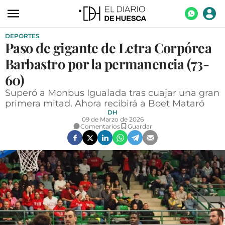
DEPORTES
ACTUALIDAD
Paso de gigante de Letra Corpórea
ECONOMÍA
Barbastro por la permanencia (73-
TECNOLOGÍA
60)
Superó a Monbus Igualada tras cuajar una gran
TURISMO
primera mitad. Ahora recibirá a Boet Mataró
DH
AGROALIMENTACIÓN
09 de Marzo de 2026
Comentarios
Guardar
DEPORTES
CULTURA
SOCIEDAD
OPINIÓN
GALERÍAS