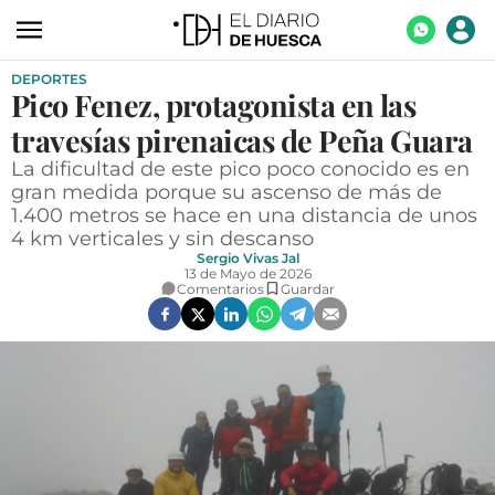
DEPORTES
ACTUALIDAD
Pico Fenez, protagonista en las
ECONOMÍA
travesías pirenaicas de Peña Guara
TECNOLOGÍA
La dificultad de este pico poco conocido es en
gran medida porque su ascenso de más de
TURISMO
1.400 metros se hace en una distancia de unos
4 km verticales y sin descanso
AGROALIMENTACIÓN
Sergio Vivas Jal
13 de Mayo de 2026
Comentarios
Guardar
DEPORTES
CULTURA
SOCIEDAD
OPINIÓN
GALERÍAS