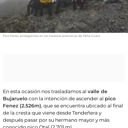
VÍDEOS
CONTACTAR
FIESTAS EN EL ALTO ARAGÓN
FIESTAS DE SAN LORENZO
Pico Fenez, protagonista en las travesías pirenaicas de Peña Guara
AGENDA
CARTELERA
FARMACIAS
HORÓSCOPO
ESQUELAS
En esta ocasión nos trasladamos al
valle de
Bujaruelo
con la intención de ascender al
pico
CLUB DEL AMIGO MILITANTE
Fenez (2.526m)
, que se encuentra ubicado al final
de la cresta que viene desde Tendeñera y
INICIAR SESIÓN
después pasar por su hermano mayor y más
conocido pico Otal (2.701 m).