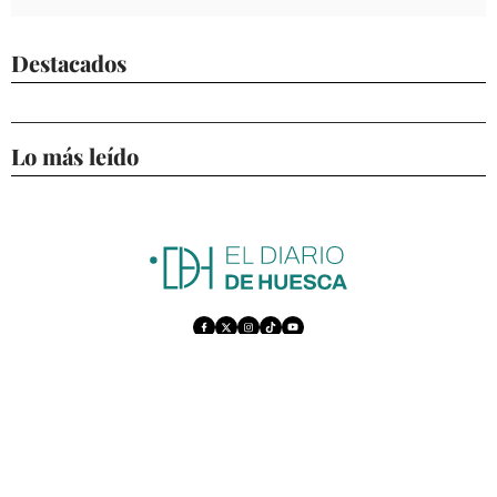
Destacados
Lo más leído
ACTUALIDAD
ECONOMÍA
DEPORTES
CULTURA
SOCIEDAD
OPINIÓN
GALERÍAS
VÍDEOS
CONTACTAR
AVISO LEGAL
POLÍTICA DE PRIVACIDAD
POLÍTICA DE COOKIES