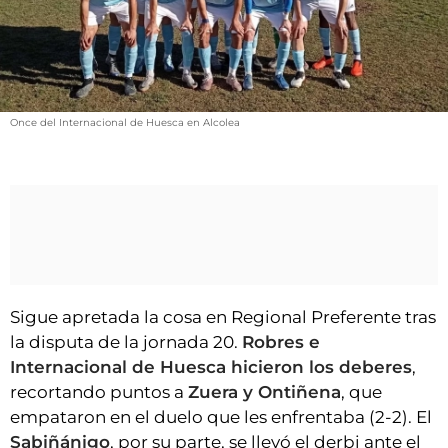
VÍDEOS
CONTACTAR
FIESTAS EN EL ALTO ARAGÓN
FIESTAS DE SAN LORENZO
Once del Internacional de Huesca en Alcolea
AGENDA
CARTELERA
FARMACIAS
HORÓSCOPO
ESQUELAS
Sigue apretada la cosa en Regional Preferente tras
la disputa de la jornada 20.
Robres e
CLUB DEL AMIGO MILITANTE
Internacional de Huesca hicieron los deberes
,
recortando puntos a
Zuera y Ontiñena
, que
INICIAR SESIÓN
empataron en el duelo que les enfrentaba (2-2). El
Sabiñánigo
, por su parte, se llevó el derbi ante el