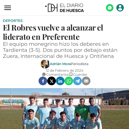
DEPORTES
ACTUALIDAD
El Robres vuelve a alcanzar el
ECONOMÍA
liderato en Preferente
TECNOLOGÍA
El equipo monegrino hizo los deberes en
Tardienta (3-5). Dos puntos por debajo están
TURISMO
Zuera, Internacional de Huesca y Ontiñena
Adrián Mora
Periodista
AGROALIMENTACIÓN
12 de Febrero de 2024
Comentarios
Guardar
DEPORTES
CULTURA
SOCIEDAD
OPINIÓN
GALERÍAS