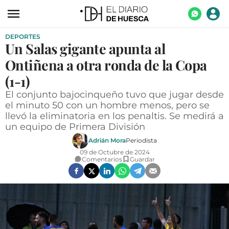
DEPORTES
ACTUALIDAD
Un Salas gigante apunta al
ECONOMÍA
Ontiñena a otra ronda de la Copa
TECNOLOGÍA
(1-1)
El conjunto bajocinqueño tuvo que jugar desde
TURISMO
el minuto 50 con un hombre menos, pero se
llevó la eliminatoria en los penaltis. Se medirá a
AGROALIMENTACIÓN
un equipo de Primera División
DEPORTES
Adrián Mora
Periodista
09 de Octubre de 2024
CULTURA
Comentarios
Guardar
SOCIEDAD
OPINIÓN
GALERÍAS