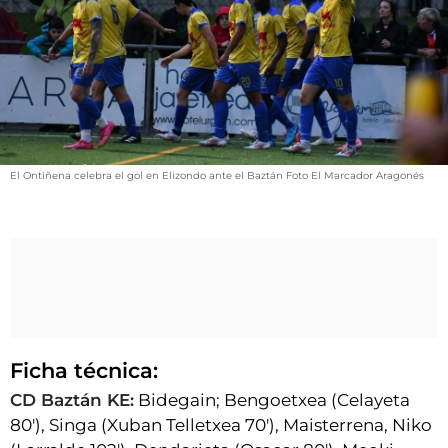
VÍDEOS
CONTACTAR
FIESTAS EN EL ALTO ARAGÓN
FIESTAS DE SAN LORENZO
AGENDA
El Ontiñena celebra el gol en Elizondo ante el Baztán Foto El Marcador Aragonés
CARTELERA
FARMACIAS
HORÓSCOPO
ESQUELAS
CLUB DEL AMIGO MILITANTE
Ficha técnica:
CD Baztán KE:
Bidegain; Bengoetxea (Celayeta
INICIAR SESIÓN
80'), Singa (Xuban Telletxea 70'), Maisterrena, Niko