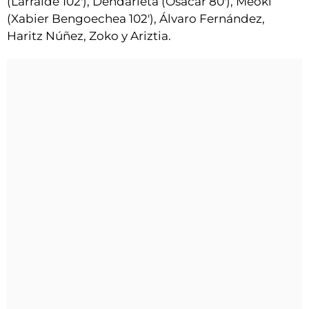
(Larralde 102'), Dendarieta (Osacar 80'), Meoki
(Xabier Bengoechea 102'), Álvaro Fernández,
Haritz Núñez, Zoko y Ariztia.