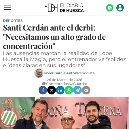
DEPORTES
ACTUALIDAD
Santi Cerdán ante el derbi:
ECONOMÍA
"Necesitamos un alto grado de
TECNOLOGÍA
concentración"
Las ausencias marcan la realidad de Lobe
TURISMO
Huesca la Magia, pero el entrenador ve "solidez
e ideas claras en sus jugadores"
AGROALIMENTACIÓN
Javier García Antón
Periodista
DEPORTES
26 de Marzo de 2026
Comentarios
Guardar
CULTURA
SOCIEDAD
OPINIÓN
GALERÍAS