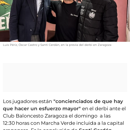
VÍDEOS
CONTACTAR
FIESTAS EN EL ALTO ARAGÓN
FIESTAS DE SAN LORENZO
AGENDA
Luis Périz, Óscar Castro y Santi Cerdán, en la previa del derbi en Zaragoza
CARTELERA
FARMACIAS
HORÓSCOPO
ESQUELAS
CLUB DEL AMIGO MILITANTE
Los jugadores están
"concienciados de que hay
que hacer un esfuerzo mayor"
en el derbi ante el
Club Baloncesto Zaragoza el domingo a las
INICIAR SESIÓN
12:30 horas con Marcha Verde incluida a la capital