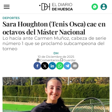
DEPORTES
ACTUALIDAD
Sara Houghton (Tenis Osca) cae en
ECONOMÍA
octavos del Máster Nacional
TECNOLOGÍA
Lo hacía ante Carmen Muñoz, cabeza de serie
número 1 que se proclamó subcampeona del
TURISMO
torneo
DH
AGROALIMENTACIÓN
10 de Diciembre de 2025
Comentarios
Guardar
DEPORTES
CULTURA
SOCIEDAD
OPINIÓN
GALERÍAS