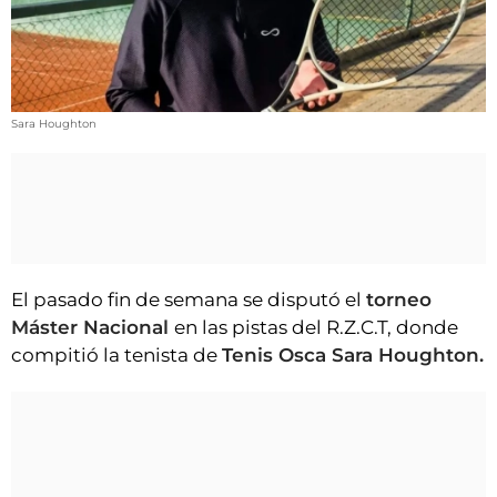
VÍDEOS
CONTACTAR
AGENDA
CARTELERA
Sara Houghton
FARMACIAS
HORÓSCOPO
ESQUELAS
El pasado fin de semana se disputó el
torneo
CLUB DEL AMIGO MILITANTE
Máster Nacional
en las pistas del R.Z.C.T, donde
compitió la tenista de
Tenis Osca Sara Houghton.
INICIAR SESIÓN