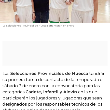
VÍDEOS
CONTACTAR
FIESTAS EN EL ALTO ARAGÓN
La Selecciones Provincial de Huesca arrancarán en enero
FIESTAS DE SAN LORENZO
AGENDA
CARTELERA
FARMACIAS
HORÓSCOPO
ESQUELAS
Las
Selecciones Provinciales de Huesca
tendrán
su primera toma de contacto de la temporada el
CLUB DEL AMIGO MILITANTE
sábado 3 de enero con la convocatoria para las
categorías
Cadete, Infantil y Alevín
en la que
participarán los jugadores y jugadoras que sean
INICIAR SESIÓN
designados por los responsables técnicos de los