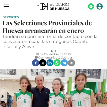
DEPORTES
ACTUALIDAD
Las Selecciones Provinciales de
ECONOMÍA
Huesca arrancarán en enero
TECNOLOGÍA
Tendrán su primera toma de contacto con la
convocatoria para las categorías Cadete,
TURISMO
Infantil y Alevín
DH
AGROALIMENTACIÓN
10 de Diciembre de 2025
Comentarios
Guardar
DEPORTES
CULTURA
SOCIEDAD
OPINIÓN
GALERÍAS