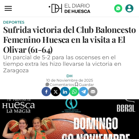
DEPORTES
ACTUALIDAD
Sufrida victoria del Club Baloncesto
ECONOMÍA
Femenino Huesca en la visita a El
TECNOLOGÍA
Olivar (61-64)
Un parcial de 5-2 para las oscenses en el
TURISMO
tiempo extra les hizo llevarse la victoria en
Zaragoza
AGROALIMENTACIÓN
DH
10 de Noviembre de 2025
DEPORTES
Comentarios
Guardar
CULTURA
SOCIEDAD
OPINIÓN
GALERÍAS