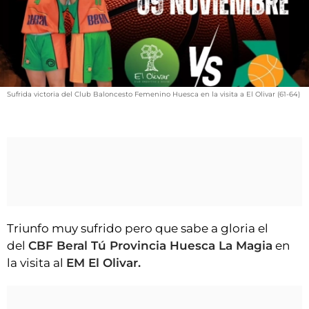
VÍDEOS
CONTACTAR
FIESTAS EN EL ALTO ARAGÓN
FIESTAS DE SAN LORENZO
Sufrida victoria del Club Baloncesto Femenino Huesca en la visita a El Olivar (61-64)
AGENDA
CARTELERA
FARMACIAS
HORÓSCOPO
ESQUELAS
Triunfo muy sufrido pero que sabe a gloria el
CLUB DEL AMIGO MILITANTE
del
CBF Beral Tú Provincia Huesca La Magia
en
la visita al
EM El Olivar.
INICIAR SESIÓN