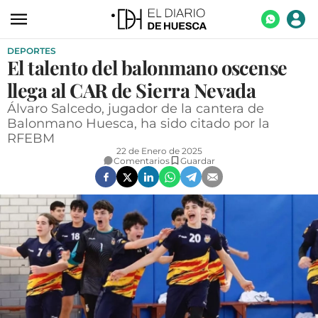
DEPORTES
ACTUALIDAD
El talento del balonmano oscense
ECONOMÍA
llega al CAR de Sierra Nevada
TECNOLOGÍA
Álvaro Salcedo, jugador de la cantera de
Balonmano Huesca, ha sido citado por la
TURISMO
RFEBM
22 de Enero de 2025
AGROALIMENTACIÓN
Comentarios
Guardar
DEPORTES
CULTURA
SOCIEDAD
OPINIÓN
GALERÍAS