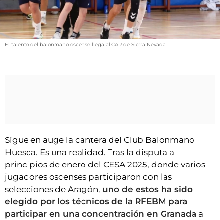
VÍDEOS
CONTACTAR
FIESTAS EN EL ALTO ARAGÓN
El talento del balonmano oscense llega al CAR de Sierra Nevada
FIESTAS DE SAN LORENZO
AGENDA
CARTELERA
FARMACIAS
HORÓSCOPO
Sigue en auge la cantera del Club Balonmano
ESQUELAS
Huesca. Es una realidad. Tras la disputa a
principios de enero del CESA 2025, donde varios
CLUB DEL AMIGO MILITANTE
jugadores oscenses participaron con las
selecciones de Aragón,
uno de estos ha sido
INICIAR SESIÓN
elegido por los técnicos de la RFEBM para
participar en una concentración en Granada
a