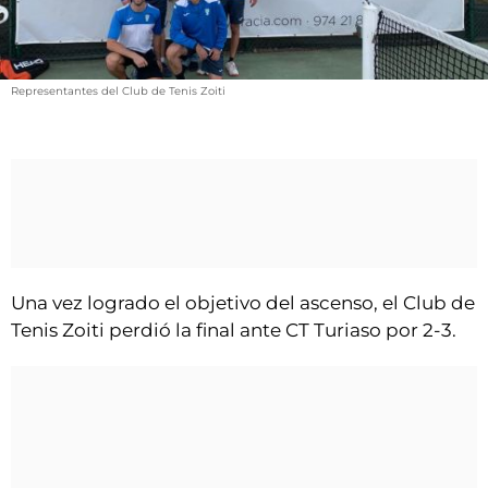
VÍDEOS
CONTACTAR
FIESTAS EN EL ALTO ARAGÓN
Representantes del Club de Tenis Zoiti
FIESTAS DE SAN LORENZO
AGENDA
CARTELERA
FARMACIAS
HORÓSCOPO
Una vez logrado el objetivo del ascenso, el Club de
ESQUELAS
Tenis Zoiti perdió la final ante CT Turiaso por 2-3.
CLUB DEL AMIGO MILITANTE
INICIAR SESIÓN