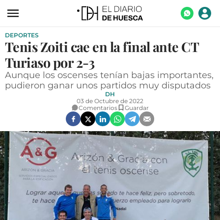
DEPORTES
ACTUALIDAD
Tenis Zoiti cae en la final ante CT
ECONOMÍA
Turiaso por 2-3
TECNOLOGÍA
Aunque los oscenses tenían bajas importantes,
pudieron ganar unos partidos muy disputados
TURISMO
DH
03 de Octubre de 2022
Comentarios
Guardar
AGROALIMENTACIÓN
DEPORTES
CULTURA
SOCIEDAD
OPINIÓN
GALERÍAS