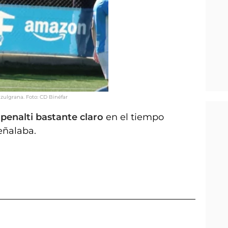
azulgrana. Foto: CD Binéfar
n
penalti bastante claro
en el tiempo
eñalaba.