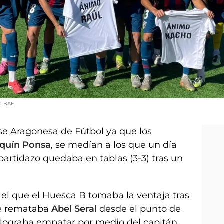
a BAF.
se Aragonesa de Fútbol ya que los
aquín Ponsa
, se medían a los que un día
l partidazo quedaba en tablas (3-3) tras un
 el que el Huesca B tomaba la ventaja tras
e remataba
Abel Seral
desde el punto de
ar lograba empatar por medio del capitán