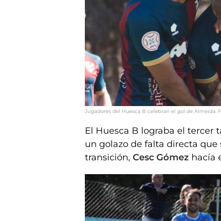
Jugadores del Huesca B celebran el gol de Almeida. 
El Huesca B lograba el tercer
un golazo de falta directa que
transición,
Cesc Gómez
hacía 