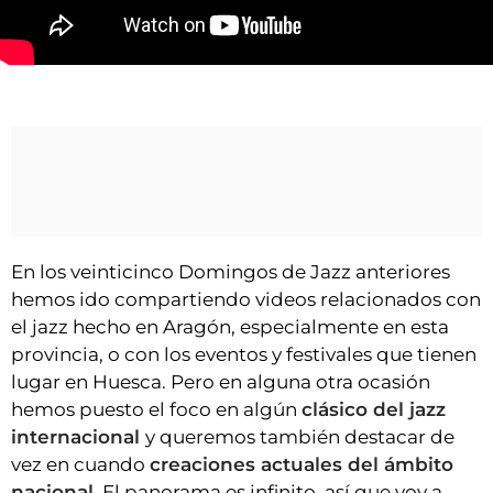
VÍDEOS
CONTACTAR
Jazz con acordeón y txalaparta.
FIESTAS EN EL ALTO ARAGÓN
FIESTAS DE SAN LORENZO
AGENDA
CARTELERA
FARMACIAS
En los veinticinco Domingos de Jazz anteriores
HORÓSCOPO
hemos ido compartiendo videos relacionados con
el jazz hecho en Aragón, especialmente en esta
ESQUELAS
provincia, o con los eventos y festivales que tienen
lugar en Huesca. Pero en alguna otra ocasión
CLUB DEL AMIGO MILITANTE
hemos puesto el foco en algún
clásico del jazz
internacional
y queremos también destacar de
INICIAR SESIÓN
vez en cuando
creaciones actuales del ámbito
nacional.
El panorama es infinito, así que voy a