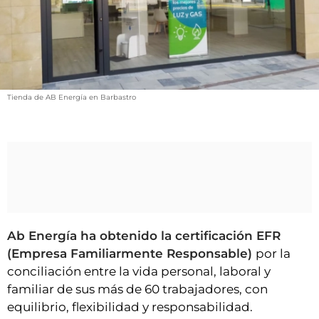
VÍDEOS
CONTACTAR
FIESTAS EN EL ALTO ARAGÓN
FIESTAS DE SAN LORENZO
Tienda de AB Energía en Barbastro
AGENDA
CARTELERA
FARMACIAS
HORÓSCOPO
ESQUELAS
Ab Energía ha obtenido la certificación EFR
CLUB DEL AMIGO MILITANTE
(Empresa Familiarmente Responsable)
por la
conciliación entre la vida personal, laboral y
INICIAR SESIÓN
familiar de sus más de 60 trabajadores, con
equilibrio, flexibilidad y responsabilidad.