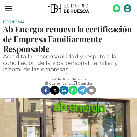
ECONOMÍA
ACTUALIDAD
Ab Energía renueva la certificación
ECONOMÍA
de Empresa Familiarmente
TECNOLOGÍA
Responsable
Acredita la responsabilidad y respeto a la
TURISMO
conciliación de la vida personal, familiar y
laboral de las empresas
AGROALIMENTACIÓN
DH
29 de Julio de 2025
DEPORTES
Comentarios
Guardar
CULTURA
SOCIEDAD
OPINIÓN
GALERÍAS