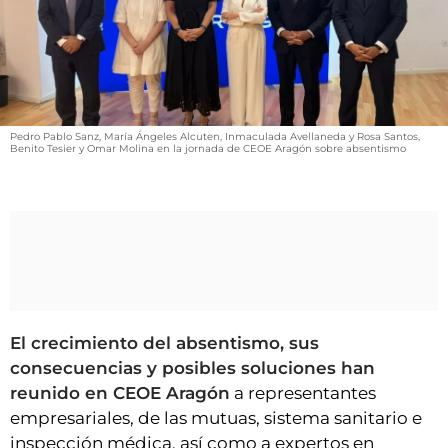
VÍDEOS
CONTACTAR
FIESTAS EN EL ALTO ARAGÓN
FIESTAS DE SAN LORENZO
Pedro Pablo Sanz, María Ángeles Alcuten, Inmaculada Avellaneda y Rosa Santos,
AGENDA
Benito Tesier y Omar Molina en la jornada de CEOE Aragón sobre absentismo
CARTELERA
FARMACIAS
HORÓSCOPO
ESQUELAS
El crecimiento del absentismo, sus
CLUB DEL AMIGO MILITANTE
consecuencias y posibles soluciones han
reunido en CEOE Aragón
a representantes
INICIAR SESIÓN
empresariales, de las mutuas, sistema sanitario e
inspección médica, así como a expertos en