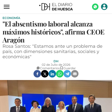
ECONOMÍA
ACTUALIDAD
"El absentismo laboral alcanza
ECONOMÍA
máximos históricos", afirma CEOE
TECNOLOGÍA
Aragón
Rosa Santos: "Estamos ante un problema de
TURISMO
país, con dimensiones sanitarias, sociales y
económicas"
AGROALIMENTACIÓN
DH
02 de Julio de 2026
DEPORTES
Comentarios
Guardar
CULTURA
SOCIEDAD
OPINIÓN
GALERÍAS