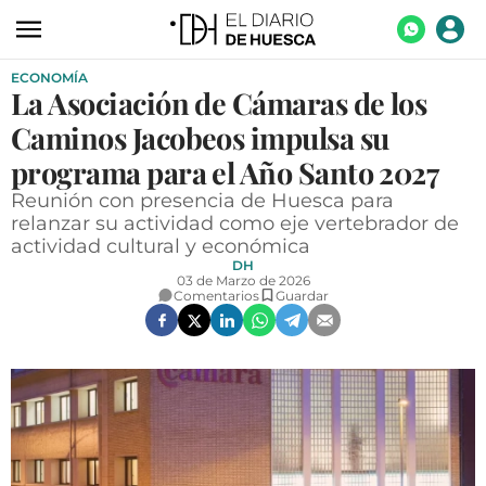
ECONOMÍA
ACTUALIDAD
La Asociación de Cámaras de los
ECONOMÍA
Caminos Jacobeos impulsa su
TECNOLOGÍA
programa para el Año Santo 2027
Reunión con presencia de Huesca para
TURISMO
relanzar su actividad como eje vertebrador de
actividad cultural y económica
AGROALIMENTACIÓN
DH
03 de Marzo de 2026
DEPORTES
Comentarios
Guardar
CULTURA
SOCIEDAD
OPINIÓN
GALERÍAS