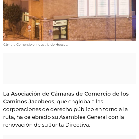
VÍDEOS
CONTACTAR
FIESTAS EN EL ALTO ARAGÓN
FIESTAS DE SAN LORENZO
Cámara Comercio e Industria de Huesca.
AGENDA
CARTELERA
FARMACIAS
HORÓSCOPO
ESQUELAS
La Asociación de Cámaras de Comercio de los
Caminos Jacobeos
, que engloba a las
CLUB DEL AMIGO MILITANTE
corporaciones de derecho público en torno a la
ruta, ha celebrado su Asamblea General con la
INICIAR SESIÓN
renovación de su Junta Directiva.