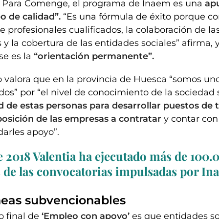
s. Para Comenge, el programa de Inaem es una
ap
o de calidad”.
“Es una fórmula de éxito porque c
 profesionales cualificados, la colaboración de la
y la cobertura de las entidades sociales” afirma,
se es la
“orientación permanente”.
 valora que en la provincia de Huesca “somos un
ados” por “el nivel de conocimiento de la sociedad 
 de estas personas para desarrollar puestos de 
posición de las empresas a contratar
y contar con
darles apoyo”.
 2018 Valentia ha ejecutado más de 100.
 de las convocatorias impulsadas por In
íneas subvencionables
o final de
‘Empleo con apoyo’
es que entidades so