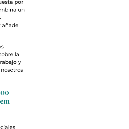
uesta por
ombina un
s
 y añade
os
sobre la
trabajo
y
 nosotros
000
aem
ciales