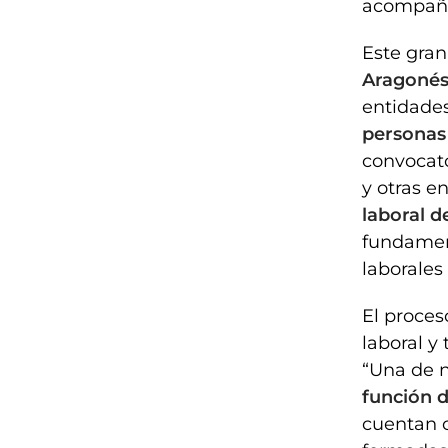
acompañ
Este gran
Aragonés
entidade
personas
convocato
y otras e
laboral d
fundament
laborales
El proces
laboral y
“Una de n
función 
cuentan 