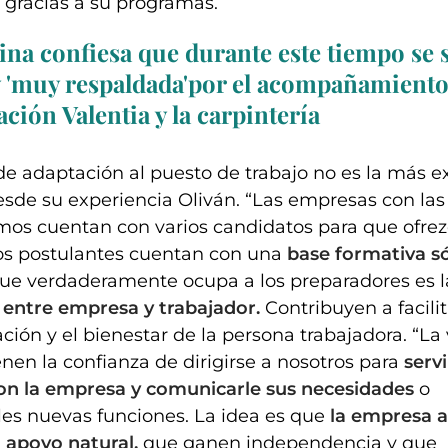
gracias a su programas.
ina confiesa que durante este tiempo se 
 y 'muy respaldada'por el acompañamiento
ción Valentia y la carpintería
de adaptación al puesto de trabajo no es la más e
sde su experiencia Oliván. “Las empresas con las
os cuentan con varios candidatos para que ofre
Los postulantes cuentan con una
base formativa s
ue verdaderamente ocupa a los preparadores es l
 entre empresa y trabajador.
Contribuyen a facilit
ión y el bienestar de la persona trabajadora. “La
enen la confianza de dirigirse a nosotros para
servi
on la empresa y comunicarle sus necesidades
o
es nuevas funciones. La idea es que
la empresa 
 apoyo natural,
que ganen independencia y que