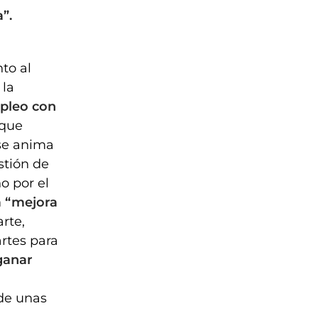
”.
a
to al
 la
pleo con
 que
se anima
stión de
o por el
a “mejora
rte,
rtes para
anar
a
 de unas