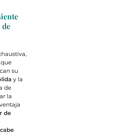
siente
 de
xhaustiva,
 que
zcan su
ólida
y la
a de
ar la
 ventaja
r de
acabe