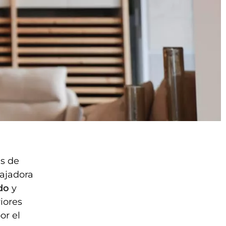
es de
ajadora
do
y
iores
or el