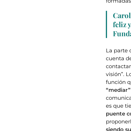
formadas 
Carol
feliz
Funda
La parte 
cuenta de
contactam
visión”. 
función q
“mediar”
comunicac
es que ti
puente c
proponerl
siendo su