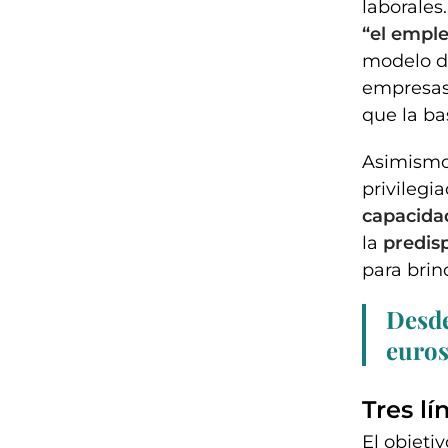
laborale
“el emple
modelo de
empresas 
que la ba
Asimismo
privilegi
capacidad
la
predis
para brin
Desde
euros
Tres l
El objetiv