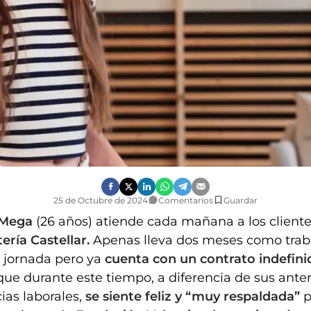
Carolina Mega, trabajadora en la Carpintería Castellar. Foto Valentia
25 de Octubre de 2024
Comentarios
Guardar
 Mega
(26 años) atiende cada mañana a los client
ería Castellar.
Apenas lleva dos meses como trab
 jornada pero ya
cuenta con un contrato indefini
que durante este tiempo, a diferencia de sus anter
ias laborales,
se siente feliz y “muy respaldada”
p