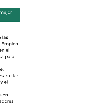
 mejor
 las
‘Empleo
en el
ca para
e,
sarrollar
y el
s en
adores