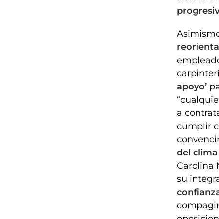
progresiv
Asimismo 
reorienta
empleado
carpinter
apoyo’
pa
“cualqui
a contrat
cumplir c
convenci
del clima
Carolina 
su integr
confianz
compagina
oposicion