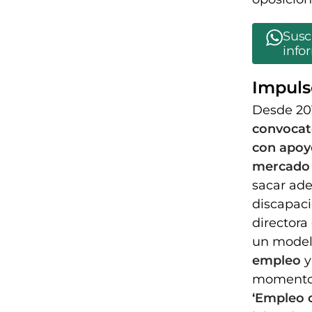
Susc
info
Impuls
Desde 201
convocat
con apoyo
mercado 
sacar ade
discapaci
directora
un mode
empleo
y
moment
‘Empleo 