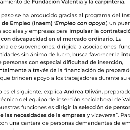
amiento de
Fundación Valentia y la carpintería.
 paso se ha producido gracias al programa del
Ins
 de Empleo (Inaem)
‘Empleo con apoyo’,
un puen
s sociales y empresas para
impulsar la contrataci
 con discapacidad en el mercado ordinario.
La
ria de subvenciones, dirigida a asociaciones, fun
ntidades sin ánimo de lucro, busca favorecer la
int
e personas con especial dificultad de inserción,
almente a través de la financiación de preparad
 que brinden apoyo a los trabajadores durante su 
o es el siguiente, explica
Andrea Oliván,
preparad
 técnico del equipo de inserción sociolaboral de Val
uestras funciones es
dirigir la selección de perso
de las necesidades de la empresa
y viceversa”. Para
con una cantera de personas demandantes de e