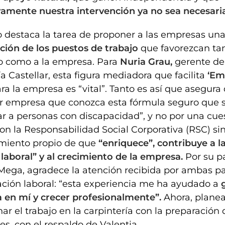
amente nuestra intervención ya no sea necesaria
destaca la tarea de proponer a las empresas un
ción de los puestos de trabajo
que favorezcan tan
 como a la empresa. Para
Nuria Grau,
gerente de
ía Castellar, esta figura mediadora que facilita
‘Em
ra la empresa es “vital”. Tanto es así que asegura
er empresa que conozca esta fórmula seguro que 
ar a personas con discapacidad”, y no por una cue
on la Responsabilidad Social Corporativa (RSC) sin
miento propio de que
“enriquece”, contribuye a l
 laboral” y al crecimiento de la empresa.
Por su pa
Mega, agradece la atención recibida por ambas pa
ación laboral: “esta experiencia me ha ayudado a
g
a en mí y crecer profesionalmente”.
Ahora, plane
r el trabajo en la carpintería con la preparación
es, con el respaldo de Valentia.