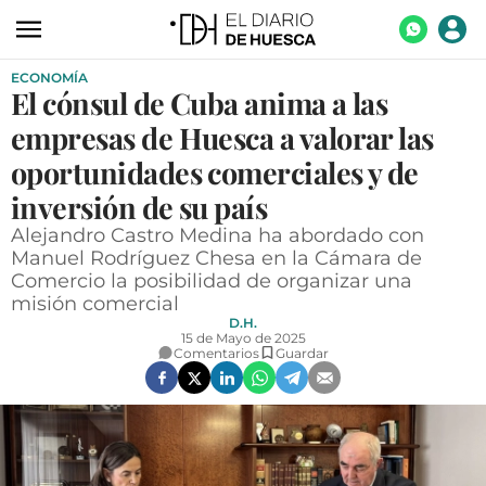
ECONOMÍA
ACTUALIDAD
El cónsul de Cuba anima a las
ECONOMÍA
empresas de Huesca a valorar las
TECNOLOGÍA
oportunidades comerciales y de
inversión de su país
TURISMO
Alejandro Castro Medina ha abordado con
AGROALIMENTACIÓN
Manuel Rodríguez Chesa en la Cámara de
Comercio la posibilidad de organizar una
DEPORTES
misión comercial
D.H.
CULTURA
15 de Mayo de 2025
Comentarios
Guardar
SOCIEDAD
OPINIÓN
GALERÍAS