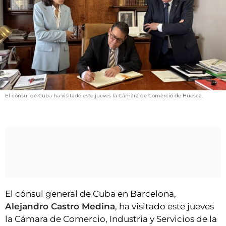
VÍDEOS
CONTACTAR
FIESTAS EN EL ALTO ARAGÓN
FIESTAS DE SAN LORENZO
AGENDA
CARTELERA
El cónsul de Cuba ha visitado este jueves la Cámara de Comercio de Huesca.
FARMACIAS
HORÓSCOPO
ESQUELAS
CLUB DEL AMIGO MILITANTE
El cónsul general de Cuba en Barcelona,
INICIAR SESIÓN
Alejandro Castro Medina
, ha visitado este jueves
la Cámara de Comercio, Industria y Servicios de la