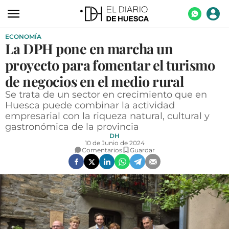
ECONOMÍA
ACTUALIDAD
La DPH pone en marcha un
ECONOMÍA
proyecto para fomentar el turismo
TECNOLOGÍA
de negocios en el medio rural
Se trata de un sector en crecimiento que en
TURISMO
Huesca puede combinar la actividad
empresarial con la riqueza natural, cultural y
AGROALIMENTACIÓN
gastronómica de la provincia
DEPORTES
DH
10 de Junio de 2024
Comentarios
Guardar
CULTURA
SOCIEDAD
OPINIÓN
GALERÍAS