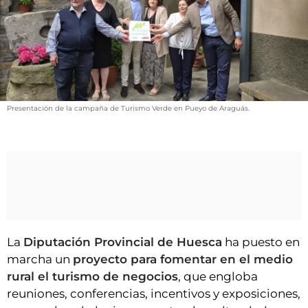
VÍDEOS
CONTACTAR
FIESTAS EN EL ALTO ARAGÓN
FIESTAS DE SAN LORENZO
AGENDA
Presentación de la campaña de Turismo Verde en Pueyo de Araguás.
CARTELERA
FARMACIAS
HORÓSCOPO
ESQUELAS
CLUB DEL AMIGO MILITANTE
La
Diputación Provincial de Huesca
ha puesto en
marcha un
proyecto para fomentar en el medio
INICIAR SESIÓN
rural el turismo de negocios
, que engloba
reuniones, conferencias, incentivos y exposiciones,