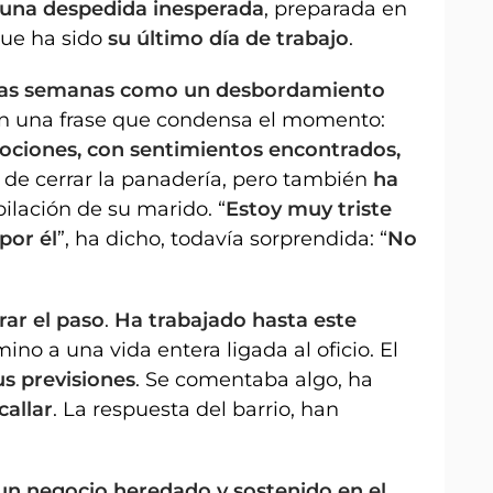
una despedida inesperada
, preparada en
 que ha sido
su último día de trabajo
.
imas semanas como un desbordamiento
on una frase que condensa el momento:
ociones, con sentimientos encontrados,
de cerrar la panadería, pero también
ha
bilación de su marido. “
Estoy muy triste
por él
”, ha dicho, todavía sorprendida: “
No
erar el paso
.
Ha trabajado hasta este
ino a una vida entera ligada al oficio. El
us previsiones
. Se comentaba algo, ha
callar
. La respuesta del barrio, han
un negocio heredado y sostenido en el