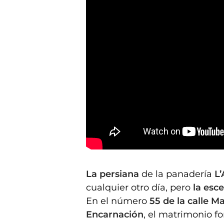
Los últimos panaderos de La Encarnación
La persiana
de la panadería
L’
cualquier otro día, pero
la esce
En el número
55 de la calle M
Encarnación
, el matrimonio 