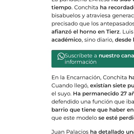
tiempo
. Conchita
ha recordad
bisabuelos y atraviesa genera
precisado que los antepasados
afianzó el horno en Tierz
. Lui
académico
, sino diario,
desde l
Suscríbete a
nuestro can
información
En la Encarnación, Conchita
h
Cuando llegó,
existían siete p
el suyo.
Ha permanecido 27 a
defendido una función que iba
barrio que tiene que haber en 
que este modelo
se esté perd
Juan Palacios
ha detallado un