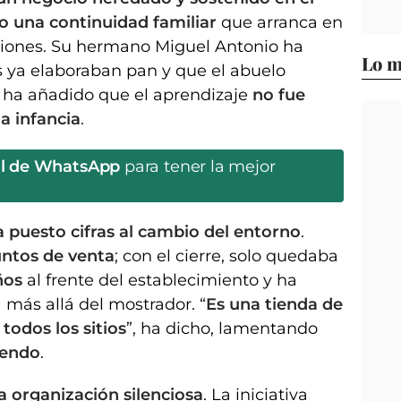
o una continuidad familiar
que arranca en
ciones. Su hermano Miguel Antonio ha
Lo m
 ya elaboraban pan y que el abuelo
s ha añadido que el aprendizaje
no fue
a infancia
.
al de WhatsApp
para tener la mejor
a puesto cifras al cambio del entorno
.
untos de venta
; con el cierre, solo quedaba
ños
al frente del establecimiento y ha
 más allá del mostrador. “
Es una tienda de
todos los sitios
”, ha dicho, lamentando
iendo
.
a organización silenciosa
. La iniciativa