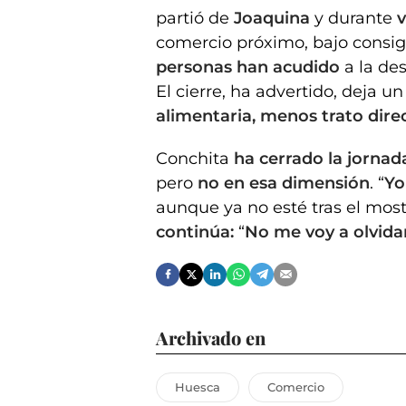
partió de
Joaquina
y durante
v
comercio próximo, bajo consig
personas han acudido
a la des
El cierre, ha advertido, deja u
alimentaria, menos trato dire
Conchita
ha cerrado la jornad
pero
no en esa dimensión
. “
Yo
aunque ya no esté tras el most
continúa:
“
No me voy a olvidar
Archivado en
Huesca
Comercio