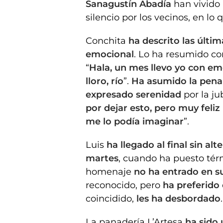
Sanagustín Abadía
han vivido
silencio por los vecinos, en lo
Conchita
ha descrito las últ
emocional
. Lo ha resumido c
“
Hala, un mes llevo yo con em
lloro, río
”.
Ha asumido la pena
expresado serenidad
por la ju
por dejar esto, pero muy feliz 
me lo podía imaginar
”.
Luis
ha llegado al final sin alt
martes
, cuando ha puesto térm
homenaje
no ha entrado en s
reconocido, pero
ha preferido 
coincidido,
les ha desbordado
.
La panadería L’Artesa
ha sido 