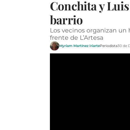
Conchita y Luis 
barrio
Los vecinos organizan un 
frente de L’Artesa
Myriam Martínez Iriarte
Periodista
30 de 