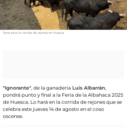
VÍDEOS
CONTACTAR
FIESTAS EN EL ALTO ARAGÓN
FIESTAS DE SAN LORENZO
Toros para la corrida de rejones en Huesca.
AGENDA
CARTELERA
FARMACIAS
HORÓSCOPO
ESQUELAS
"Ignorante"
, de la ganadería
Luis Albarrán
,
pondrá punto y final a la Feria de la Albahaca 2025
CLUB DEL AMIGO MILITANTE
de Huesca. Lo hará en la corrida de rejones que se
celebra este jueves 14 de agosto en el coso
INICIAR SESIÓN
oscense.