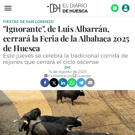
FIESTAS DE SAN LORENZO
ACTUALIDAD
"Ignorante", de Luis Albarrán,
ECONOMÍA
cerrará la Feria de la Albahaca 2025
TECNOLOGÍA
de Huesca
Este jueves se celebra la tradicional corrida de
TURISMO
rejones que cerrará el ciclo oscense
DH
AGROALIMENTACIÓN
14 de Agosto de 2025
Comentarios
Guardar
DEPORTES
CULTURA
SOCIEDAD
OPINIÓN
GALERÍAS