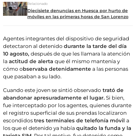
Relacionado
Diecisiete denuncias en Huesca por hurto de
móviles en las primeras horas de San Lorenzo
Agentes integrantes del dispositivo de seguridad
detectaron al detenido
durante la tarde del día
10 agosto,
después de que les llamara la atención
la
actitud de alerta
que él mismo mantenía y
cómo o
bservaba detenidamente
a las personas
que pasaban a su lado.
Cuando este joven se sintió observado
trató de
abandonar apresuradamente el lugar.
Si bien,
fue interceptado por los agentes, quienes durante
el registro superficial de sus prendas localizaron
escondidos
tres terminales de telefonía móvil
a
los que el detenido ya había
quitado la funda y la
tarjeta SIM.
Por tal motivo, fue detenido como