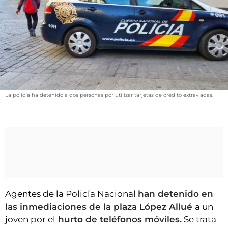
VÍDEOS
CONTACTAR
FIESTAS EN EL ALTO ARAGÓN
FIESTAS DE SAN LORENZO
AGENDA
CARTELERA
La policía ha detenido a dos personas por utilizar tarjetas de crédito extraviadas.
FARMACIAS
HORÓSCOPO
ESQUELAS
CLUB DEL AMIGO MILITANTE
Agentes de la Policía Nacional
han detenido en
INICIAR SESIÓN
las inmediaciones de la plaza López Allué
a un
joven por el
hurto de teléfonos móviles.
Se trata