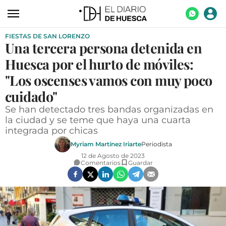
FIESTAS DE SAN LORENZO
ACTUALIDAD
Una tercera persona detenida en
ECONOMÍA
Huesca por el hurto de móviles:
TECNOLOGÍA
"Los oscenses vamos con muy poco
cuidado"
TURISMO
Se han detectado tres bandas organizadas en
AGROALIMENTACIÓN
la ciudad y se teme que haya una cuarta
integrada por chicas
DEPORTES
Myriam Martínez Iriarte
Periodista
CULTURA
12 de Agosto de 2023
Comentarios
Guardar
SOCIEDAD
OPINIÓN
GALERÍAS