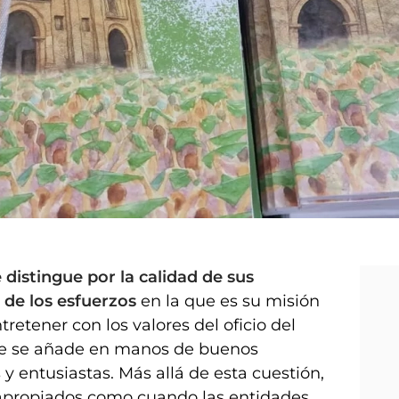
istingue por la calidad de sus
 de los esfuerzos
en la que es su misión
tretener con los valores del oficio del
que se añade en manos de buenos
y entusiastas. Más allá de esta cuestión,
n apropiados como cuando las entidades