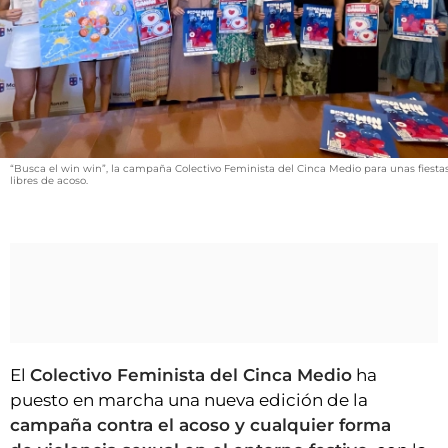
VÍDEOS
CONTACTAR
FIESTAS EN EL ALTO ARAGÓN
FIESTAS DE SAN LORENZO
AGENDA
“Busca el win win”, la campaña Colectivo Feminista del Cinca Medio para unas fiesta
libres de acoso.
CARTELERA
FARMACIAS
HORÓSCOPO
ESQUELAS
CLUB DEL AMIGO MILITANTE
El
Colectivo Feminista del Cinca Medio
ha
puesto en marcha una nueva edición de la
INICIAR SESIÓN
campaña contra el acoso y cualquier forma