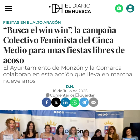
FIESTAS EN EL ALTO ARAGÓN
ACTUALIDAD
“Busca el win win”, la campaña
ECONOMÍA
Colectivo Feminista del Cinca
TECNOLOGÍA
Medio para unas fiestas libres de
acoso
TURISMO
El Ayuntamiento de Monzón y la Comarca
AGROALIMENTACIÓN
colaboran en esta acción que lleva en marcha
nueve años
DEPORTES
D.H.
18 de Julio de 2025
CULTURA
Comentarios
Guardar
SOCIEDAD
OPINIÓN
GALERÍAS