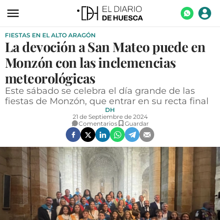
FIESTAS EN EL ALTO ARAGÓN
ACTUALIDAD
La devoción a San Mateo puede en
ECONOMÍA
Monzón con las inclemencias
TECNOLOGÍA
meteorológicas
Este sábado se celebra el día grande de las
TURISMO
fiestas de Monzón, que entrar en su recta final
DH
AGROALIMENTACIÓN
21 de Septiembre de 2024
Comentarios
Guardar
DEPORTES
CULTURA
SOCIEDAD
OPINIÓN
GALERÍAS