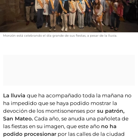
VÍDEOS
CONTACTAR
FIESTAS EN EL ALTO ARAGÓN
FIESTAS DE SAN LORENZO
Monzón está celebrando el día grande de sus fiestas, a pesar de la lluvia.
AGENDA
CARTELERA
FARMACIAS
HORÓSCOPO
ESQUELAS
La lluvia
que ha acompañado toda la mañana no
ha impedido que se haya podido mostrar la
CLUB DEL AMIGO MILITANTE
devoción de los montisonenses por
su patrón,
San Mateo.
Cada año, se anuda una pañoleta de
INICIAR SESIÓN
las fiestas en su imagen, que este año
no ha
podido procesionar
por las calles de la ciudad