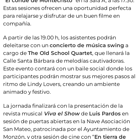
“
El conde de Montecristo
” en la Sala A, a las 17.30.
Estas sesiones ofrecen una oportunidad perfecta
para relajarse y disfrutar de un buen filme en
compañía.
A partir de las 19.00 h, los asistentes podrán
deleitarse con un
concierto de música swing
a
cargo de
The Old School Quartet
, que llenará la
Calle Santa Bárbara de melodías cautivadoras.
Este evento contará con un baile social donde los
participantes podrán mostrar sus mejores pasos al
ritmo de Lindy Lovers, creando un ambiente
animado y festivo.
La jornada finalizará con la presentación de la
revista musical
Viva el Show
de
Luis Pardos
en
sesión de puertas abiertas en la Nave Asociación
San Mateo, patrocinada por el Ayuntamiento de
Monzón, y otra sesión de cine con “
En tierra de