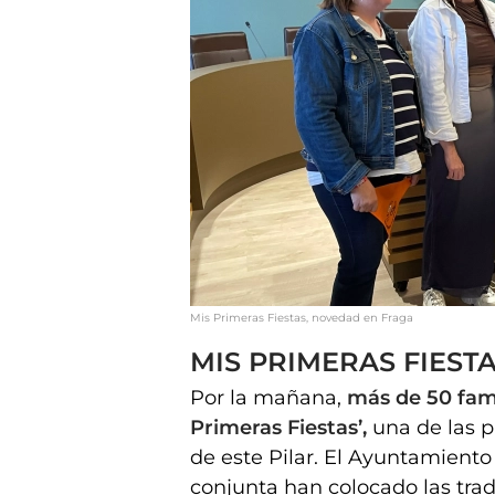
Mis Primeras Fiestas, novedad en Fraga
MIS PRIMERAS FIEST
Por la mañana,
más de 50 famil
Primeras Fiestas’,
una de las p
de este Pilar. El Ayuntamient
conjunta han colocado las trad