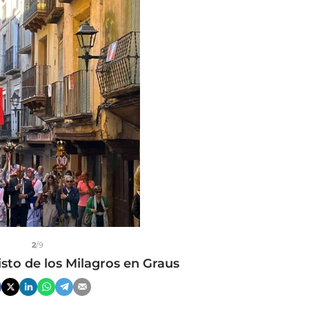
2
/9
isto de los Milagros en Graus