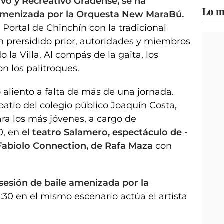
vo y Recreativo Gradense, se ha
Lo m
amenizada por la Orquesta New MaraBú.
l Portal de Chinchín con la tradicional
n prersidido prior, autoridades y miembros
 la Villa. Al compás de la gaita, los
 los palitroques.
o aliento a falta de más de una jornada.
 patio del colegio público Joaquín Costa,
ara los más jóvenes, a cargo de
0, en
el teatro Salamero, espectáculo de -
Fabiolo Connection, de Rafa Maza
con
 sesión de baile amenizada por la
a 1:30 en el mismo escenario actúa el artista