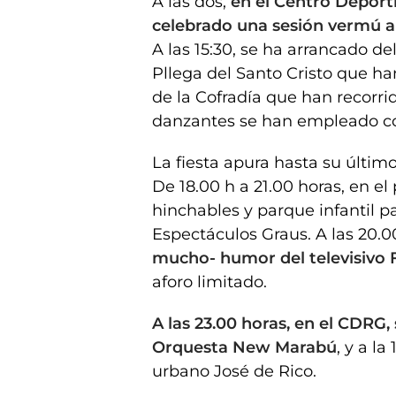
A las dos,
en el Centro Deporti
celebrado una sesión vermú 
A las 15:30, se ha arrancado de
Pllega del Santo Cristo que ha
de la Cofradía que han recorrido
danzantes se han empleado con
La fiesta apura hasta su últim
De 18.00 h a 21.00 horas, en el
hinchables y parque infantil p
Espectáculos Graus. A las 20.0
mucho- humor del televisivo 
aforo limitado.
A las 23.00 horas, en el CDRG,
Orquesta New Marabú
, y a l
urbano José de Rico.