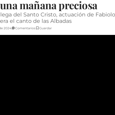
n una mañana preciosa
llega del Santo Cristo, actuación de Fabio
era el canto de las Albadas
de 2024
Comentarios
Guardar