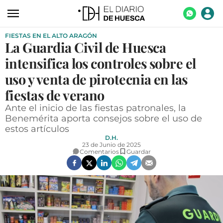
FIESTAS EN EL ALTO ARAGÓN
ACTUALIDAD
La Guardia Civil de Huesca
ECONOMÍA
intensifica los controles sobre el
TECNOLOGÍA
uso y venta de pirotecnia en las
fiestas de verano
TURISMO
Ante el inicio de las fiestas patronales, la
AGROALIMENTACIÓN
Benemérita aporta consejos sobre el uso de
estos artículos
DEPORTES
D.H.
23 de Junio de 2025
CULTURA
Comentarios
Guardar
SOCIEDAD
OPINIÓN
GALERÍAS