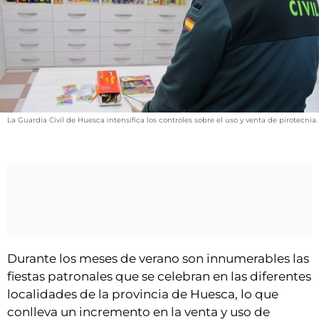
VÍDEOS
CONTACTAR
AGENDA
CARTELERA
FARMACIAS
La Guardia Civil de Huesca intensifica los controles sobre el uso y venta de pirotecnia.
HORÓSCOPO
ESQUELAS
CLUB DEL AMIGO MILITANTE
INICIAR SESIÓN
Durante los meses de verano son innumerables las
fiestas patronales que se celebran en las diferentes
localidades de la provincia de Huesca, lo que
conlleva un incremento en la venta y uso de