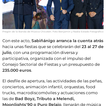
Pregón de la Banda de Música Chicotén. Foto Benjamín y Nadia Estado Fotográfico
Con este acto,
Sabiñánigo arranca la cuenta atrás
hacia unas fiestas que se celebrarán del
23 al 27 de
julio
, con una programación diversa y
participativa, organizada con el impulso del
Consejo Sectorial de Fiestas y un presupuesto de
235.000 euros
.
El desfile de apertura, las actividades de las peñas,
conciertos, animación infantil, orquestas, food
trucks, macrodiscomóviles y actuaciones como
las de
Bad Boyz, Tributo a Melendi,
Moonlights'90 o Puro Relajo
, llenarán de música