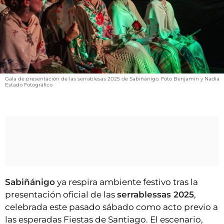
VÍDEOS
CONTACTAR
FIESTAS EN EL ALTO ARAGÓN
FIESTAS DE SAN LORENZO
AGENDA
Gala de presentación de las serrablesas 2025 de Sabiñánigo. Foto Benjamín y Nadia
Estado Fotográfico
CARTELERA
FARMACIAS
HORÓSCOPO
ESQUELAS
CLUB DEL AMIGO MILITANTE
Sabiñánigo
ya respira ambiente festivo tras la
presentación oficial de las
serrablessas 2025
,
INICIAR SESIÓN
celebrada este pasado sábado como acto previo a
las esperadas Fiestas de Santiago. El escenario,