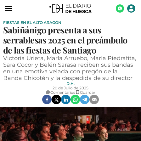
FIESTAS EN EL ALTO ARAGÓN
ACTUALIDAD
Sabiñánigo presenta a sus
ECONOMÍA
serrablesas 2025 en el preámbulo
TECNOLOGÍA
de las fiestas de Santiago
Victoria Urieta, María Arruebo, María Piedrafita,
TURISMO
Sara Cocor y Belén Sarasa reciben sus bandas
en una emotiva velada con pregón de la
AGROALIMENTACIÓN
Banda Chicotén y la despedida de su director
DEPORTES
D.H.
20 de Julio de 2025
Comentarios
Guardar
CULTURA
SOCIEDAD
OPINIÓN
GALERÍAS