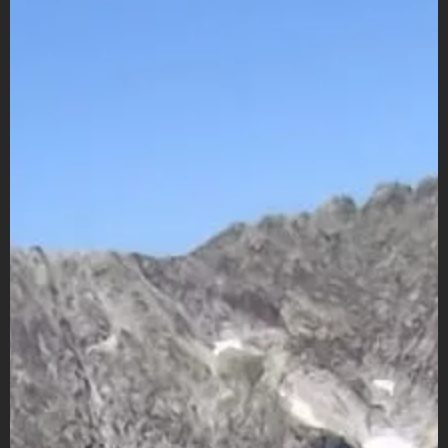
VÍDEOS
CONTACTAR
FIESTAS EN EL ALTO ARAGÓN
FIESTAS DE SAN LORENZO
AGENDA
CARTELERA
FARMACIAS
HORÓSCOPO
ESQUELAS
CLUB DEL AMIGO MILITANTE
INICIAR SESIÓN