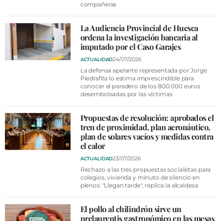
compañeras
La Audiencia Provincial de Huesca
ordena la investigación bancaria al
imputado por el Caso Garajes
24/07/2026
ACTUALIDAD
La defensa apelante representada por Jorge
Piedrafita lo estima imprescindible para
conocer el paradero de los 800.000 euros
desembolsadas por las víctimas
Propuestas de resolución: aprobados el
tren de proximidad, plan aeronáutico,
plan de solares vacíos y medidas contra
el calor
23/07/2026
ACTUALIDAD
Rechazo a las tres propuestas socialistas para
colegios, vivienda y minuto de silencio en
plenos: "Llegan tarde", replica la alcaldesa
El pollo al chilindrón sirve un
prelaurentis gastronómico en las mesas