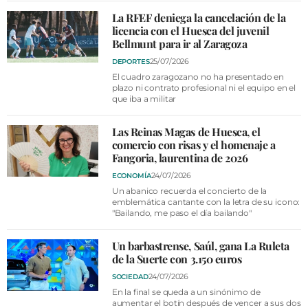
La RFEF deniega la cancelación de la
licencia con el Huesca del juvenil
Bellmunt para ir al Zaragoza
25/07/2026
DEPORTES
El cuadro zaragozano no ha presentado en
plazo ni contrato profesional ni el equipo en el
que iba a militar
Las Reinas Magas de Huesca, el
comercio con risas y el homenaje a
Fangoria, laurentina de 2026
24/07/2026
ECONOMÍA
Un abanico recuerda el concierto de la
emblemática cantante con la letra de su icono:
"Bailando, me paso el día bailando"
Un barbastrense, Saúl, gana La Ruleta
de la Suerte con 3.150 euros
24/07/2026
SOCIEDAD
En la final se queda a un sinónimo de
aumentar el botín después de vencer a sus dos