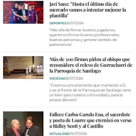
VÍDEOS
Javi Sanz: "Hasta el último día de
mercado vamos a intentar mejorar la
CONTACTAR
plantilla"
FIESTAS EN EL ALTO ARAGÓN
30/07/2026
DEPORTES
"Más allá de firmar buenos jugadores,
FIESTAS DE SAN LORENZO
queremos firmar buenos profesionales,
buenas personas y generar sentido de
pertenencia"
AGENDA
CARTELERA
Más de 300 firmas piden al obispo que
reconsidere el relevo de Gurrucharri de
FARMACIAS
la Parroquia de Santiago
HORÓSCOPO
30/07/2026
SOCIEDAD
"Creemos sinceramente que mantener a D.
ESQUELAS
Luis al frente de la Parroquia de Santiago sería
un bien para nuestra comunidad y para la
propia diócesis"
CLUB DEL AMIGO MILITANTE
Fallece Carlos Garulo Ena, el sacerdote
y poeta de Loarre que eternizó en verso
INICIAR SESIÓN
a Ridley Scott y al Castillo
29/07/2026
ACTUALIDAD