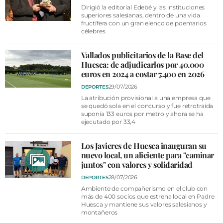
Dirigió la editorial Edebé y las instituciones
superiores salesianas, dentro de una vida
fructífera con un gran elenco de poemarios
célebres
Vallados publicitarios de la Base del
Huesca: de adjudicarlos por 40.000
euros en 2024 a costar 7.400 en 2026
29/07/2026
DEPORTES
La atribución provisional a una empresa que
se quedó sola en el concurso y fue retrotraída
suponía 133 euros por metro y ahora se ha
ejecutado por 33,4
Los Javieres de Huesca inauguran su
nuevo local, un aliciente para "caminar
juntos" con valores y solidaridad
28/07/2026
DEPORTES
Ambiente de compañerismo en el club con
más de 400 socios que estrena local en Padre
Huesca y mantiene sus valores salesianos y
montañeros