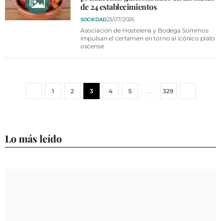
de 24 establecimientos
23/07/2026
SOCIEDAD
Asociación de Hostelería y Bodega Sommos
impulsan el certamen en torno al icónico plato
oscense
1
2
3
4
5
…
329
Lo más leído