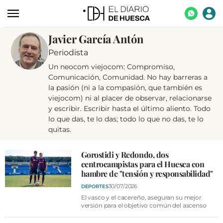
Javier García Antón
ACTUALIDAD
Periodista
ECONOMÍA
Un neocom viejocom: Compromiso,
TECNOLOGÍA
Comunicación, Comunidad. No hay barreras a
la pasión (ni a la compasión, que también es
TURISMO
viejocom) ni al placer de observar, relacionarse
y escribir. Escribir hasta el último aliento. Todo
AGROALIMENTACIÓN
lo que das, te lo das; todo lo que no das, te lo
quitas.
DEPORTES
CULTURA
Gorostidi y Redondo, dos
centrocampistas para el Huesca con
SOCIEDAD
hambre de "tensión y responsabilidad"
OPINIÓN
30/07/2026
DEPORTES
El vasco y el cacereño, aseguran su mejor
GALERÍAS
versión para el objetivo común del ascenso