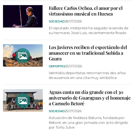
Fallece Carlos Ochoa, el amor por el
virtuosismo musical en Huesca
28/07/2026
SOCIEDAD
El reputado intérprete ha seguido la senda de
su hermano José Luis, recientemente finado
Los Javieres reciben el espectáculo del
amanecer en su tradicional Subida a
Guara
25/07/2026
DEPORTES
Veintidós deportistas retornan tras dos años
de ausencia en una cita muy simbólica
Aguas canta un día grande con el 30
aniversario de Guaraguas y el homenaje
a Carmelo Betoré
25/07/2026
SOCIEDAD
Actuación de Nobleza Baturra, fundada por
Betoré, en una gran jornada con acto dirigido
por Toño Julve