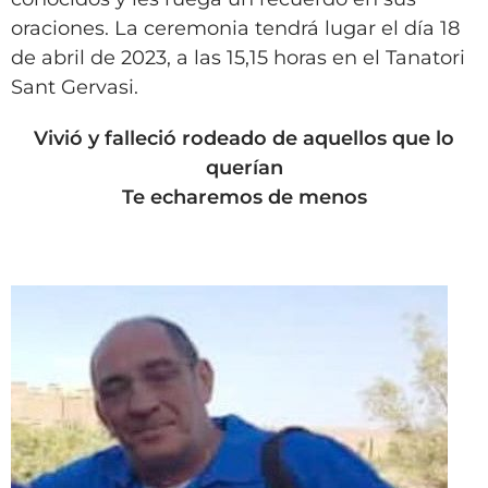
VÍDEOS
oraciones. La ceremonia tendrá lugar el día 18
CONTACTAR
de abril de 2023, a las 15,15 horas en el Tanatori
FIESTAS EN EL ALTO ARAGÓN
Sant Gervasi.
FIESTAS DE SAN LORENZO
Vivió y falleció rodeado de aquellos que lo
AGENDA
querían
Te echaremos de menos
CARTELERA
FARMACIAS
HORÓSCOPO
ESQUELAS
CLUB DEL AMIGO MILITANTE
INICIAR SESIÓN