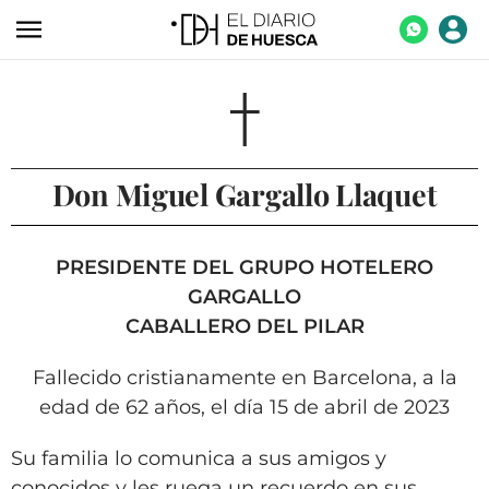
ACTUALIDAD
ECONOMÍA
TECNOLOGÍA
Don Miguel Gargallo Llaquet
TURISMO
AGROALIMENTACIÓN
PRESIDENTE DEL GRUPO HOTELERO
DEPORTES
GARGALLO
CABALLERO DEL PILAR
CULTURA
SOCIEDAD
Fallecido cristianamente en Barcelona, a la
edad de 62 años, el día 15 de abril de 2023
OPINIÓN
GALERÍAS
Su familia lo comunica a sus amigos y
conocidos y les ruega un recuerdo en sus