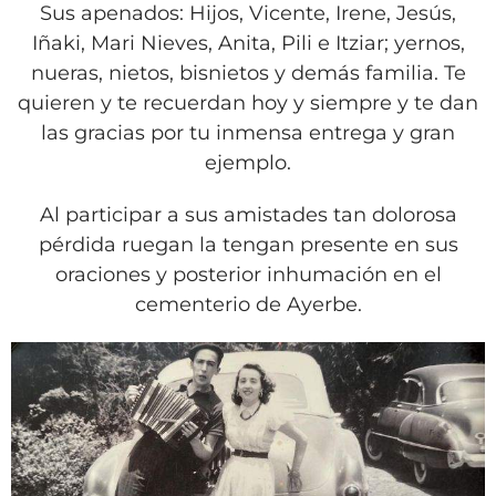
VÍDEOS
Sus apenados: Hijos, Vicente, Irene, Jesús,
Iñaki, Mari Nieves, Anita, Pili e Itziar; yernos,
CONTACTAR
nueras, nietos, bisnietos y demás familia. Te
FIESTAS EN EL ALTO ARAGÓN
quieren y te recuerdan hoy y siempre y te dan
FIESTAS DE SAN LORENZO
las gracias por tu inmensa entrega y gran
ejemplo.
AGENDA
CARTELERA
Al participar a sus amistades tan dolorosa
pérdida ruegan la tengan presente en sus
FARMACIAS
oraciones y posterior inhumación en el
HORÓSCOPO
cementerio de Ayerbe.
ESQUELAS
CLUB DEL AMIGO MILITANTE
INICIAR SESIÓN