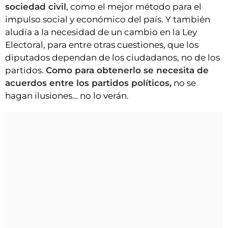
VÍDEOS
sociedad civil
, como el mejor método para el
impulso social y económico del país. Y también
CONTACTAR
aludía a la necesidad de un cambio en la Ley
FIESTAS EN EL ALTO ARAGÓN
Electoral, para entre otras cuestiones, que los
diputados dependan de los ciudadanos, no de los
FIESTAS DE SAN LORENZO
partidos.
Como para obtenerlo se necesita de
AGENDA
acuerdos entre los partidos políticos,
no se
CARTELERA
hagan ilusiones… no lo verán.
FARMACIAS
HORÓSCOPO
ESQUELAS
CLUB DEL AMIGO MILITANTE
INICIAR SESIÓN