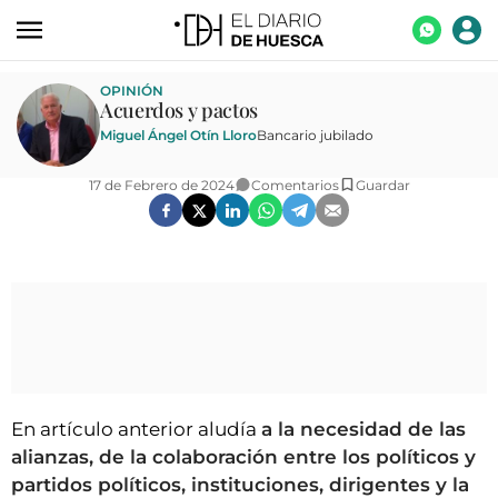
ACTUALIDAD
OPINIÓN
Acuerdos y pactos
ECONOMÍA
Miguel Ángel Otín Lloro
Bancario jubilado
TECNOLOGÍA
17 de Febrero de 2024
Comentarios
Guardar
TURISMO
AGROALIMENTACIÓN
DEPORTES
CULTURA
SOCIEDAD
OPINIÓN
En artículo anterior aludía
a la necesidad de las
alianzas, de la colaboración entre los políticos y
GALERÍAS
partidos políticos, instituciones, dirigentes y la