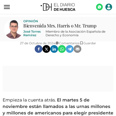
ACTUALIDAD
OPINIÓN
Bienvenida Mrs. Harris o Mr. Trump
ECONOMÍA
José Torres
Miembro de la Asociación Española de
Remírez
Derecho y Economía
TECNOLOGÍA
27 de Octubre de 2024
Comentarios
Guardar
TURISMO
AGROALIMENTACIÓN
DEPORTES
CULTURA
SOCIEDAD
OPINIÓN
Empieza la cuenta atrás.
El martes 5 de
noviembre están llamados a las urnas millones
GALERÍAS
y millones de americanos para elegir presidente