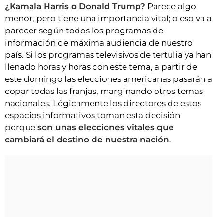
VÍDEOS
¿Kamala Harris o Donald Trump?
Parece algo
menor, pero tiene una importancia vital; o eso va a
CONTACTAR
parecer según todos los programas de
FIESTAS EN EL ALTO ARAGÓN
información de máxima audiencia de nuestro
país. Si los programas televisivos de tertulia ya han
FIESTAS DE SAN LORENZO
llenado horas y horas con este tema, a partir de
AGENDA
este domingo las elecciones americanas pasarán a
CARTELERA
copar todas las franjas, marginando otros temas
nacionales. Lógicamente los directores de estos
FARMACIAS
espacios informativos toman esta decisión
HORÓSCOPO
porque
son unas elecciones vitales que
cambiará el destino de nuestra nación.
ESQUELAS
CLUB DEL AMIGO MILITANTE
INICIAR SESIÓN