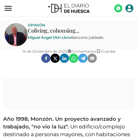
ACTUALIDAD
OPINIÓN
Coliving, cohousing...
ECONOMÍA
Miguel Ángel Otín Lloro
Bancario jubilado
TECNOLOGÍA
14 de Diciembre de 2025
Comentarios
Guardar
TURISMO
AGROALIMENTACIÓN
DEPORTES
CULTURA
SOCIEDAD
OPINIÓN
Año 1998, Monzón. Un proyecto avanzado y
trabajado, "no vio la luz".
Un edificio/complejo
GALERÍAS
destinado a personas mayores, con habitaciones