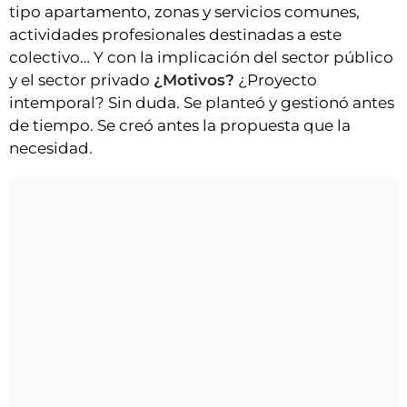
VÍDEOS
tipo apartamento, zonas y servicios comunes,
actividades profesionales destinadas a este
CONTACTAR
colectivo… Y con la implicación del sector público
FIESTAS EN EL ALTO ARAGÓN
y el sector privado
¿Motivos?
¿Proyecto
intemporal? Sin duda. Se planteó y gestionó antes
FIESTAS DE SAN LORENZO
de tiempo. Se creó antes la propuesta que la
AGENDA
necesidad.
CARTELERA
FARMACIAS
HORÓSCOPO
ESQUELAS
CLUB DEL AMIGO MILITANTE
INICIAR SESIÓN