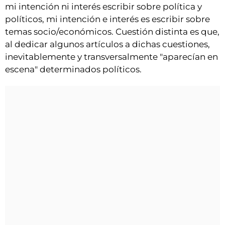
VÍDEOS
mi intención ni interés escribir sobre política y
políticos, mi intención e interés es escribir sobre
CONTACTAR
temas socio/económicos. Cuestión distinta es que,
FIESTAS EN EL ALTO ARAGÓN
al dedicar algunos artículos a dichas cuestiones,
inevitablemente y transversalmente "aparecían en
FIESTAS DE SAN LORENZO
escena" determinados políticos.
AGENDA
CARTELERA
FARMACIAS
HORÓSCOPO
ESQUELAS
CLUB DEL AMIGO MILIT
INICIAR SESIÓN