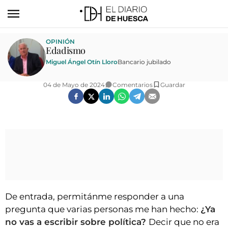
ACTUALIDAD
OPINIÓN
Edadismo
ECONOMÍA
Miguel Ángel Otín Lloro
Bancario jubilado
TECNOLOGÍA
04 de Mayo de 2024
Comentarios
Guardar
TURISMO
AGROALIMENTACIÓN
DEPORTES
CULTURA
SOCIEDAD
OPINIÓN
De entrada, permitánme responder a una
pregunta que varias personas me han hecho:
¿Ya
GALERÍAS
no vas a escribir sobre política?
Decir que no era