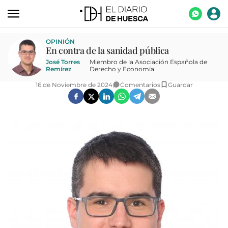
ACTUALIDAD
OPINIÓN
En contra de la sanidad pública
ECONOMÍA
José Torres
Miembro de la Asociación Española de
Remírez
Derecho y Economía
TECNOLOGÍA
16 de Noviembre de 2024
Comentarios
Guardar
TURISMO
AGROALIMENTACIÓN
DEPORTES
CULTURA
SOCIEDAD
OPINIÓN
GALERÍAS