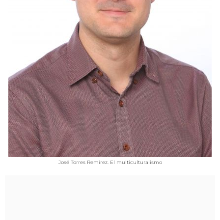
VÍDEOS
CONTACTAR
FIESTAS EN EL ALTO ARAGÓN
FIESTAS DE SAN LORENZO
AGENDA
CARTELERA
FARMACIAS
HORÓSCOPO
ESQUELAS
José Torres Remírez. El multiculturalismo
CLUB DEL AMIGO MILITANTE
INICIAR SESIÓN