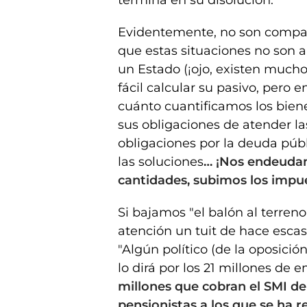
termina en su disolución.
Evidentemente, no son compara
que estas situaciones no son a
un Estado (¡ojo, existen muchos
fácil calcular su pasivo, pero e
cuánto cuantificamos los biene
sus obligaciones de atender l
obligaciones por la deuda púb
las soluciones
… ¡Nos endeuda
cantidades, subimos los impu
Si bajamos "el balón al terreno
atención un tuit de hace escaso
"Algún político (de la oposici
lo dirá por los 21 millones de 
millones que cobran el SMI de 
pensionistas a los que se ha r