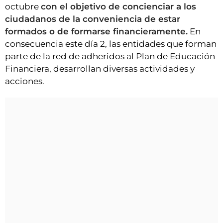
VÍDEOS
octubre
con el objetivo de concienciar a los
ciudadanos de la conveniencia de estar
CONTACTAR
formados o de formarse financieramente.
En
FIESTAS EN EL ALTO ARAGÓN
consecuencia este día 2, las entidades que forman
parte de la red de adheridos al Plan de Educación
FIESTAS DE SAN LORENZO
Financiera, desarrollan diversas actividades y
AGENDA
acciones.
CARTELERA
FARMACIAS
HORÓSCOPO
ESQUELAS
CLUB DEL AMIGO MILITANTE
INICIAR SESIÓN