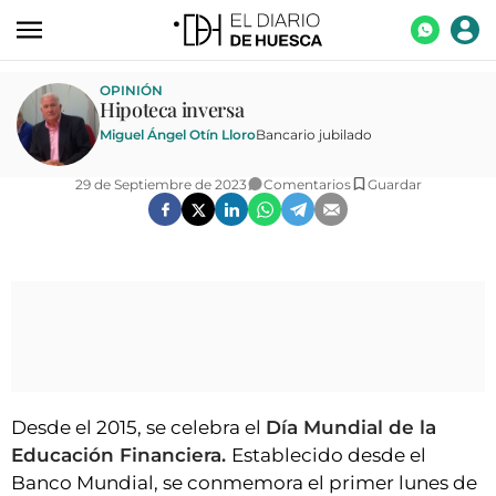
ACTUALIDAD
OPINIÓN
Hipoteca inversa
ECONOMÍA
Miguel Ángel Otín Lloro
Bancario jubilado
TECNOLOGÍA
29 de Septiembre de 2023
Comentarios
Guardar
TURISMO
AGROALIMENTACIÓN
DEPORTES
CULTURA
SOCIEDAD
OPINIÓN
Desde el 2015, se celebra el
Día Mundial de la
Educación Financiera.
Establecido desde el
GALERÍAS
Banco Mundial, se conmemora el primer lunes de