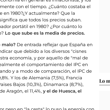
conomía en general es inflacionista, y los
emente con el tiempo. ¿Cuánto costaba el
te en 1980?¿Y actualmente? Que la
significa que todos los precios suban.
nador portátil en 1980? ¿Por cuánto lo
e?
Lo que sube es la media de precios.
o malo?
De entrada reflejar que España en
ndicar que debido a los diversos "cisnes
stra economía, y por aquello de "mal de
realmente el comportamiento del IPC en
zando y a modo de comparación, el IPC de
,8%. Y los de Alemania (7,5%), Francia
Lo m
 Paises Bajos (10,3%), Dinamarca (8,7%),
 de Aragón, el 11,4%,
y el de Huesca, el
or peso en "la cesta" lo puso la energía con