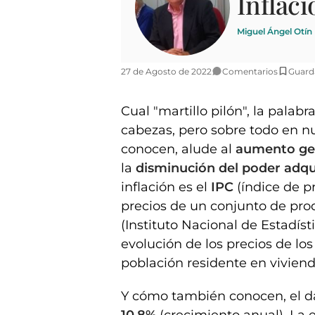
Inflaci
Miguel Ángel Otín 
27 de Agosto de 2022
Comentarios
Guard
Cual "martillo pilón", la palabr
cabezas, pero sobre todo en nu
conocen, alude al
aumento gen
la
disminución del poder adqu
inflación es el
IPC
(índice de p
precios de un conjunto de pro
(Instituto Nacional de Estadíst
evolución de los precios de lo
población residente en viviend
Y cómo también conocen, el d