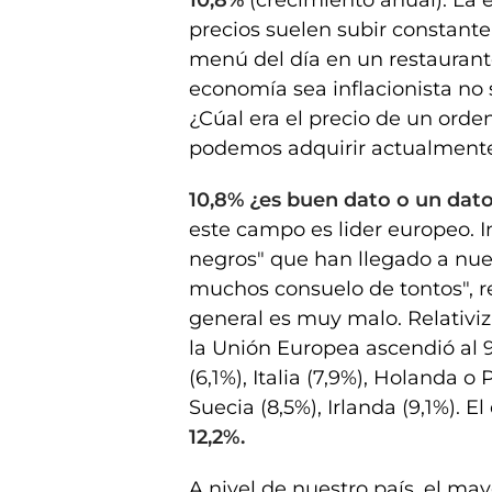
10,8%
(crecimiento anual). La e
precios suelen subir constant
menú del día en un restauran
economía sea inflacionista no 
¿Cúal era el precio de un orde
podemos adquirir actualment
10,8% ¿es buen dato o un dat
este campo es lider europeo.
I
negros" que han llegado a nue
muchos consuelo de tontos", 
general es muy malo. Relativi
la Unión Europea ascendió al 9
(6,1%), Italia (7,9%), Holanda o
Suecia (8,5%), Irlanda (9,1%). El
12,2%.
A nivel de nuestro país, el may