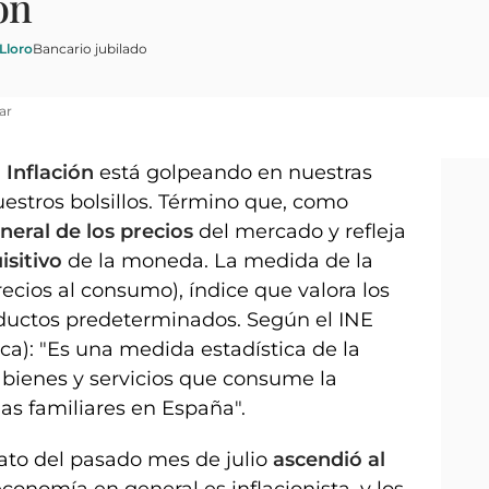
ón
Lloro
Bancario jubilado
ar
a
Inflación
está golpeando en nuestras
estros bolsillos. Término que, como
eral de los precios
del mercado y refleja
isitivo
de la moneda. La medida de la
recios al consumo), índice que valora los
ductos predeterminados. Según el INE
ica): "Es una medida estadística de la
s bienes y servicios que consume la
as familiares en España".
ato del pasado mes de julio
ascendió al