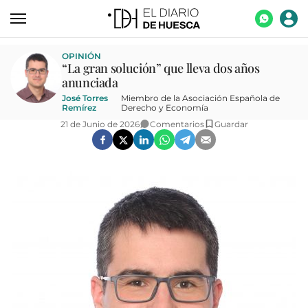
ACTUALIDAD
OPINIÓN
“La gran solución” que lleva dos años
ECONOMÍA
anunciada
José Torres
Miembro de la Asociación Española de
TECNOLOGÍA
Remírez
Derecho y Economía
21 de Junio de 2026
Comentarios
Guardar
TURISMO
AGROALIMENTACIÓN
DEPORTES
CULTURA
SOCIEDAD
OPINIÓN
GALERÍAS