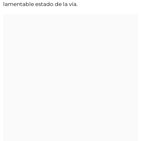
VÍDEOS
lamentable estado de la vía.
CONTACTAR
FIESTAS EN EL ALTO ARAGÓN
FIESTAS DE SAN LORENZO
AGENDA
CARTELERA
FARMACIAS
HORÓSCOPO
ESQUELAS
CLUB DEL AMIGO MILITANTE
INICIAR SESIÓN