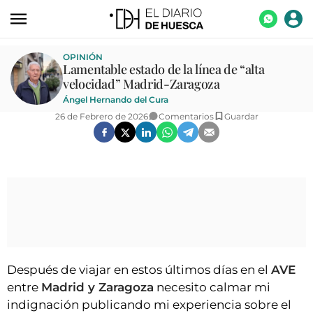
ACTUALIDAD
OPINIÓN
Lamentable estado de la línea de “alta
ECONOMÍA
velocidad” Madrid-Zaragoza
Ángel Hernando del Cura
TECNOLOGÍA
26 de Febrero de 2026
Comentarios
Guardar
TURISMO
AGROALIMENTACIÓN
DEPORTES
CULTURA
SOCIEDAD
OPINIÓN
Después de viajar en estos últimos días en el
AVE
entre
Madrid y Zaragoza
necesito calmar mi
GALERÍAS
indignación publicando mi experiencia sobre el