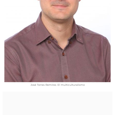
VÍDEOS
CONTACTAR
FIESTAS EN EL ALTO ARAGÓN
FIESTAS DE SAN LORENZO
AGENDA
CARTELERA
FARMACIAS
HORÓSCOPO
ESQUELAS
José Torres Remírez. El multiculturalismo
CLUB DEL AMIGO MILITANTE
INICIAR SESIÓN