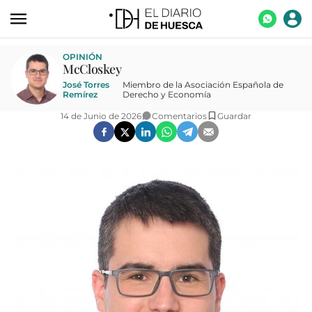
ACTUALIDAD
OPINIÓN
McCloskey
ECONOMÍA
José Torres
Miembro de la Asociación Española de
Remírez
Derecho y Economía
TECNOLOGÍA
14 de Junio de 2026
Comentarios
Guardar
TURISMO
AGROALIMENTACIÓN
DEPORTES
CULTURA
SOCIEDAD
OPINIÓN
GALERÍAS