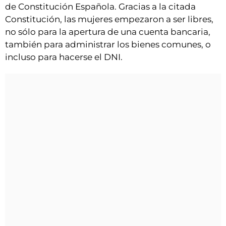
VÍDEOS
de Constitución Española. Gracias a la citada
Constitución, las mujeres empezaron a ser libres,
CONTACTAR
no sólo para la apertura de una cuenta bancaria,
FIESTAS EN EL ALTO ARAGÓN
también para administrar los bienes comunes, o
incluso para hacerse el DNI.
FIESTAS DE SAN LORENZO
AGENDA
CARTELERA
FARMACIAS
HORÓSCOPO
ESQUELAS
CLUB DEL AMIGO MILITANTE
INICIAR SESIÓN