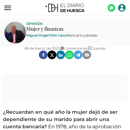
ACTUALIDAD
OPINIÓN
Mujer y finanzas
ECONOMÍA
Miguel Ángel Otín Lloro
Bancario jubilado
TECNOLOGÍA
08 de Marzo de 2023
Comentarios
Guardar
TURISMO
AGROALIMENTACIÓN
DEPORTES
CULTURA
SOCIEDAD
OPINIÓN
¿Recuerdan en qué año la mujer dejó de ser
dependiente de su marido para abrir una
GALERÍAS
cuenta bancaria?
En 1978, año de la aprobación