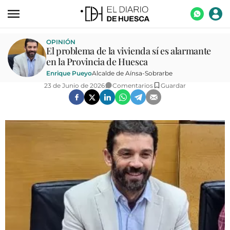
ACTUALIDAD
OPINIÓN
El problema de la vivienda sí es alarmante
ECONOMÍA
en la Provincia de Huesca
Enrique Pueyo
Alcalde de Aínsa-Sobrarbe
TECNOLOGÍA
23 de Junio de 2026
Comentarios
Guardar
TURISMO
AGROALIMENTACIÓN
DEPORTES
CULTURA
SOCIEDAD
OPINIÓN
GALERÍAS