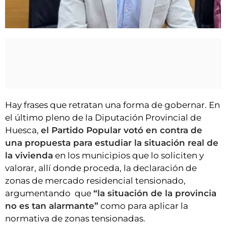
VÍDEOS
CONTACTAR
Enrique Pueyo. El PSOE pide a la DPH un plan de mantenimiento de las carreteras
provinciales para reforzar la seguridad vial
FIESTAS EN EL ALTO ARAGÓN
FIESTAS DE SAN LORENZO
AGENDA
CARTELERA
Hay frases que retratan una forma de gobernar. En
FARMACIAS
el último pleno de la Diputación Provincial de
Huesca,
el Partido Popular votó en contra de
HORÓSCOPO
una propuesta para estudiar la situación real de
ESQUELAS
la vivienda
en los municipios que lo soliciten y
valorar, allí donde proceda, la declaración de
CLUB DEL AMIGO MILITANTE
zonas de mercado residencial tensionado,
argumentando que
“la situación de la provincia
INICIAR SESIÓN
no es tan alarmante”
como para aplicar la
normativa de zonas tensionadas.