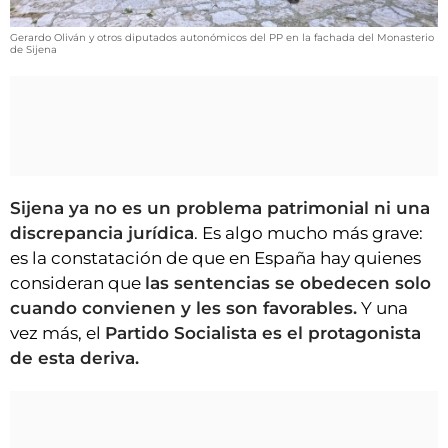
VÍDEOS
CONTACTAR
Gerardo Oliván y otros diputados autonómicos del PP en la fachada del Monasterio
de Sijena
FIESTAS EN EL ALTO ARAGÓN
FIESTAS DE SAN LORENZO
AGENDA
CARTELERA
Sijena ya no es un problema patrimonial ni una
FARMACIAS
discrepancia jurídica
. Es algo mucho más grave:
es la constatación de que en España hay quienes
HORÓSCOPO
consideran que
las sentencias se obedecen solo
ESQUELAS
cuando convienen y les son favorables.
Y una
vez más, el
Partido Socialista es el protagonista
CLUB DEL AMIGO MILITANTE
de esta deriva.
INICIAR SESIÓN