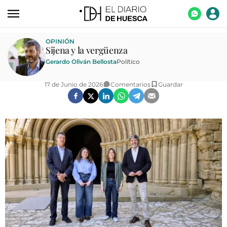
ACTUALIDAD
OPINIÓN
Sijena y la vergüenza
ECONOMÍA
Gerardo Oliván Bellosta
Político
TECNOLOGÍA
17 de Junio de 2026
Comentarios
Guardar
TURISMO
AGROALIMENTACIÓN
DEPORTES
CULTURA
SOCIEDAD
OPINIÓN
GALERÍAS