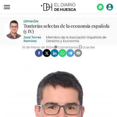
ACTUALIDAD
OPINIÓN
Tonterías selectas de la economía española
ECONOMÍA
(y IV)
José Torres
Miembro de la Asociación Española de
TECNOLOGÍA
Remírez
Derecho y Economía
10 de Marzo de 2024
Comentarios
Guardar
TURISMO
AGROALIMENTACIÓN
DEPORTES
CULTURA
SOCIEDAD
OPINIÓN
GALERÍAS