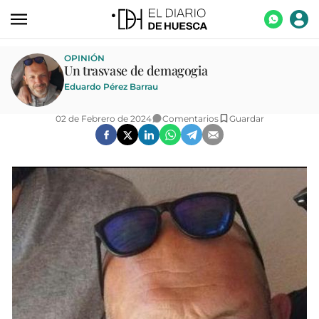
ACTUALIDAD
OPINIÓN
Un trasvase de demagogia
ECONOMÍA
Eduardo Pérez Barrau
TECNOLOGÍA
02 de Febrero de 2024
Comentarios
Guardar
TURISMO
AGROALIMENTACIÓN
DEPORTES
CULTURA
SOCIEDAD
OPINIÓN
GALERÍAS