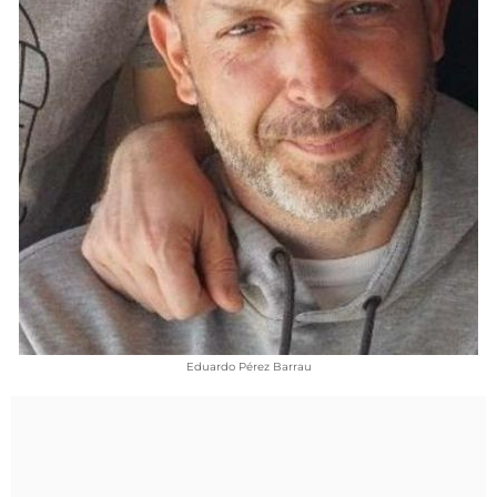
VÍDEOS
CONTACTAR
FIESTAS EN EL ALTO ARAGÓN
FIESTAS DE SAN LORENZO
AGENDA
CARTELERA
FARMACIAS
HORÓSCOPO
ESQUELAS
Eduardo Pérez Barrau
CLUB DEL AMIGO MILITANTE
INICIAR SESIÓN